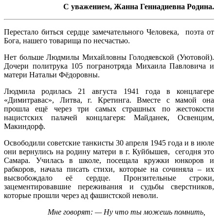
С уважением, Жанна Геннадиевна Родина.
Перестало биться сердце замечательного Человека, поэта от
Бога, нашего товарища по несчастью.
Нет больше Людмилы Михайловны Голодяевской (Уютовой).
Дочери политрука 105 погранотряда Михаила Павловича и
матери Натальи Фёдоровны.
Людмила родилась 21 августа 1941 года в концлагере
«Димитравас», Литва, г. Кретинга. Вместе с мамой она
прошла ещё через три самых страшных по жестокости
нацистских палачей концлагеря: Майданек, Освенцим,
Макиндорф.
Освободили советские танкисты 30 апреля 1945 года и в июле
они вернулись на родину матери в г. Куйбышев, сегодня это
Самара. Училась в школе, посещала кружки юнкоров и
рабкоров, начала писать стихи, которые на сочиняла – их
высвобождало её сердце. Пронзительные строки,
зацементировавшие переживания и судьбы сверстников,
которые прошли через ад фашистской неволи.
Мне говорят: — Ну что ты можешь помнить,