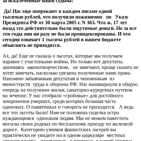
за искалеченные наши судьбы!
Да! Нас еще попрекают в каждом письме одной
тысячью рублей, что получили пожизненно по
Указу
Президента РФ от 30 марта 2005 г. N 363. Что ж, 17 лет
назад это действительно были ощутимые деньги. Но за все
эти годы они ни разу не были проиндексированы. И что
сегодня означает 1 тысяча рублей в нашем бюджете
объяснять не приходится.
Ах, да! Еще не сказала о льготах, которые мы получаем
наравне с участниками войны. Но только вот депутаты,
занимаясь законотворчеством, не замечают, проще сказать не
хотят замечать, насколько урезаны полученные нами права.
Напомню забывчивым депутатам и чиновникам из
министерств труда и обороны РФ. Нас вышвырнули в общую
очередь на получение жилья, санаторно-курортных путевок
на лечение. У нас отобрали «гробовые» для достойного
захоронения умерших, среди которых большая часть
одиноких. О памятниках и говорить не приходится. А ведь
все эти льготы были! Нам не положена сиделка остро
нуждающимся одиноким людям. Мы не можем навестить
могилы своих родных по бесплатному проезду по железной
дороге. Категорию узников фашистских лагерей вы
практически не увидите ни в одном циркуляре местных
органов власти, издаваемых в регионах, в нашей столице