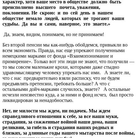
характер, хотя ваше место в обществе должно быть
преисполнено высшего почета, уважения,
поклонения.
Не скрою: и по сей день в нашем
обществе немало людей, которых не трогают ваши
судьбы. Да вы и сами, наверное, это знаете.
»
Да, знаем, видим, понимаем, но не принимаем!
Без второй пенсии мы как-нибудь обойдемся, привыкли во
всем экономить. Правда, нас еще упрекают полученными
немецкими марками от фонда «Взаимопонимание и
примирение». Только вот эти люди не знают, что получили —
то мы совсем маленькие крохи, которыми даже стыдно
здравомыслящему человеку упрекать нас ими. А знаете ли,
что с нас предварительно взяли расписку, что не будем
предъявлять претензии, требовать больше? А что с
остальными дойч-марками случилось, знаете? А остальные
исчезли неизвестно куда, а за ними и фонд исчез, был просто
ликвидирован за ненадобностью.
Нет, не милости мы ждем, ни подачек. Мы ждем
справедливого отношения к себе, за все наши муки,
страдания, за сожженные войной наши дома, наши
реликвии, за гибель и страдания наших родных и
близких, за длинные годы нашего мытарства после войны,