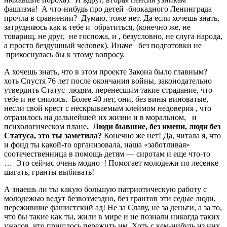
фашизма! А что-нибудь про детей -блокадного Ленинграда
прочла в сравнении? Думаю, тоже нет. Да если хочешь знать,
затрудняюсь как к тебе и обратиться, (конечно же, не
товарищ, не друг, не госпожа, и , безусловно, не слуга народа,
а просто бездушный человек). Иначе без подготовки не
прикоснулась бы к этому вопросу.
А хочешь знать, что в этом проекте Закона было главным?
хоть Спустя 76 лет после окончания войны, законодательно
утвердить Статус людям, перенесшим такие страдание, что
тебе и не снилось. Более 40 лет, они, без вины виноватые,
несли свой крест с нескрываемым клеймом недоверия , что
отразилось на дальнейшей их жизни и в моральном, и
психологическом плане
. Люди бывшие, без имени, люди без
Статуса, это ты заметила?
Конечно же нет! Да, читала я, что
и фонд ты какой-то организовала, наша «заботливая»
соотечественница в помощь детям — сиротам и еще что-то
… Это сейчас очень модно ! Помогает молодежи по лесенке
шагать, гранты выбивать!
А знаешь ли ты какую большую патриотическую работу с
молодежью ведут безвозмездно, без грантов эти седые люди,
пережившие фашистский ад! Не за Славу, не за деньги, а за то,
что бы такие как ты, жили в мире и не познали никогда таких
ужасов. что пришлось пережить им. Хоть с кем-нибудь из них