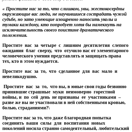
« Простите нас за то, что слишком, увы, жестокосердны
окружающие вас люди, не научившиеся сострадать чужой
судьбе, но зато умеющие изощренно наносить уколы и
тумаки каждому, кто попробует хотя бы намекнуть на
исключительность своего поистине драматического
положения.
Простите нас за четыре с лишним десятилетия слепого
ожидания благ сверху, что отучило нас от элементарного
человеческого умения представлять и защищать права
тех, кто в этом нуждается.
Простите нас за то, что сделанное для вас мало и
невеликодушно.
Простите нас за то, что вы, в юные свои годы безвинно
принявшие страшные муки неимоверно горестной
войны, и по сей день не признаны ее участниками –
разве же вы не участвовали в ней собственными кровью,
болью, страданиями?\
Простите нас за то, что даже благородная попытка
соединить ваши силы для воспитания новых
поколений носила странно самодеятельный, любительский