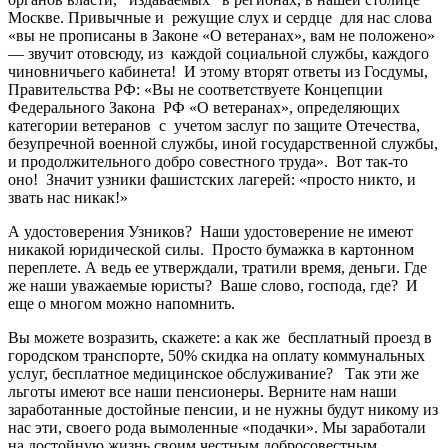
Москве. Привычные и режущие слух и сердце для нас слова
«вы не прописаны в Законе «О ветеранах», вам не положено»
— звучит отовсюду, из каждой социальной службы, каждого
чиновничьего кабинета! И этому вторят ответы из Госдумы,
Правительства РФ: «Вы не соответствуете Концепции
Федерального Закона РФ «О ветеранах», определяющих
категории ветеранов с учетом заслуг по защите Отечества,
безупречной военной службы, иной государственной службы,
и продолжительного добро совестного труда». Вот так-то
оно! Значит узники фашистских лагерей: «просто никто, и
звать нас никак!»
А удостоверения Узников? Наши удостоверение не имеют
никакой юридической силы. Просто бумажка в картонном
переплете. А ведь ее утверждали, тратили время, деньги. Где
же наши уважаемые юристы? Ваше слово, господа, где? И
еще о многом можно напомнить.
Вы можете возразить, скажете: а как же бесплатный проезд в
городском транспорте, 50% скидка на оплату коммунальных
услуг, бесплатное медицинское обслуживание? Так эти же
льготы имеют все наши пенсионеры. Верните нам наши
заработанные достойные пенсии, и не нужны будут никому из
нас эти, своего рода вымоленные «подачки». Мы заработали
на достойную жизнь своим честным добросовестным