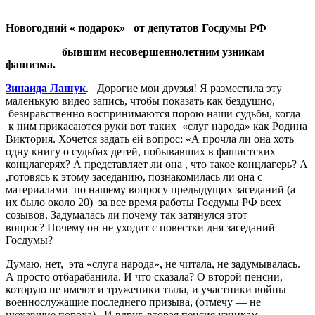
Новогодний « подарок» от депутатов Госдумы РФ
бывшим несовершеннолетним узникам
фашизма.
Зинаида Лашук
. Дорогие мои друзья! Я разместила эту
маленькую видео запись, чтобы показать как бездушно,
безнравственно воспринимаются порою наши судьбы, когда
к ним прикасаются руки вот таких «слуг народа» как Родина
Виктория. Хочется задать ей вопрос: «А прочла ли она хоть
одну книгу о судьбах детей, побывавших в фашистских
концлагерях? А представляет ли она , что такое концлагерь? А
,готовясь к этому заседанию, познакомилась ли она с
материалами по нашему вопросу предыдущих заседаний (а
их было около 20) за все время работы Госдумы РФ всех
созывов. Задумалась ли почему так затянулся этот
вопрос? Почему он не уходит с повестки дня заседаний
Госдумы?
Думаю, нет, эта «слуга народа», не читала, не задумывалась.
А просто отбарабанила. И что сказала? О второй пенсии,
которую не имеют и труженики тыла, и участники войны
военнослужащие последнего призыва, (отмечу — не
нюхавшие пороха). И вдруг, вторая пенсия узникам