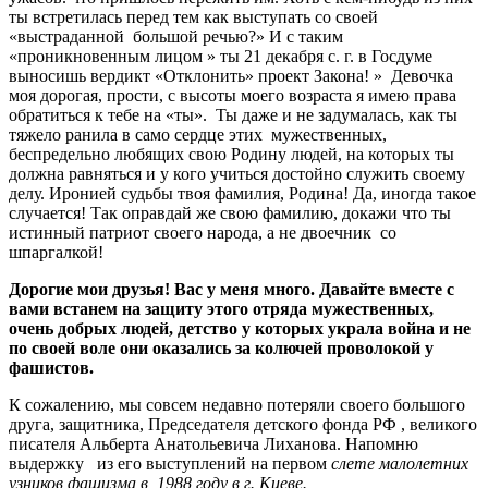
ты встретилась перед тем как выступать со своей
«выстраданной большой речью?» И с таким
«проникновенным лицом » ты 21 декабря с. г. в Госдуме
выносишь вердикт «Отклонить» проект Закона! » Девочка
моя дорогая, прости, с высоты моего возраста я имею права
обратиться к тебе на «ты». Ты даже и не задумалась, как ты
тяжело ранила в само сердце этих мужественных,
беспредельно любящих свою Родину людей, на которых ты
должна равняться и у кого учиться достойно служить своему
делу. Иронией судьбы твоя фамилия, Родина! Да, иногда такое
случается! Так оправдай же свою фамилию, докажи что ты
истинный патриот своего народа, а не двоечник со
шпаргалкой!
Дорогие мои друзья! Вас у меня много. Давайте вместе с
вами встанем на защиту этого отряда мужественных,
очень добрых людей, детство у которых украла война и не
по своей воле они оказались за колючей проволокой у
фашистов.
К сожалению, мы совсем недавно потеряли своего большого
друга, защитника, Председателя детского фонда РФ , великого
писателя Альберта Анатольевича Лиханова. Напомню
выдержку из его выступлений на первом
слете малолетних
узников фашизма в 1988 году в г. Киеве.