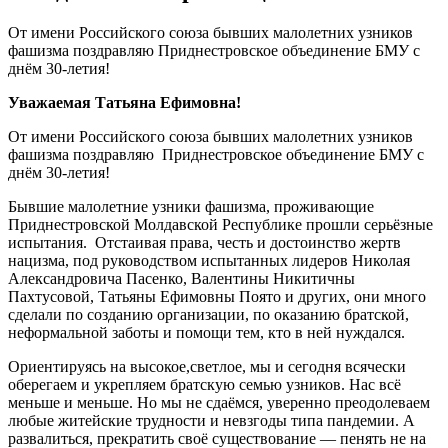
От имени Российского союза бывших малолетних узников
фашизма поздравляю Приднестровское объединение БМУ с
днём 30-летия!
Уважаемая Татьяна Ефимовна!
От имени Российского союза бывших малолетних узников
фашизма поздравляю Приднестровское объединение БМУ с
днём 30-летия!
Бывшие малолетние узники фашизма, проживающие
Приднестровской Молдавской Республике прошли серьёзные
испытания. Отстаивая права, честь и достоинство жертв
нацизма, под руководством испытанных лидеров Николая
Александровича Пасенко, Валентины Никитичны
Пахтусовой, Татьяны Ефимовны Поято и других, они много
сделали по созданию организации, по оказанию братской,
неформальной заботы и помощи тем, кто в ней нуждался.
Ориентируясь на высокое,светлое, мы и сегодня всячески
оберегаем и укрепляем братскую семью узников. Нас всё
меньше и меньше. Но мы не сдаёмся, уверенно преодолеваем
любые житейские трудности и невзгоды типа пандемии. А
развалиться, прекратить своё существование — пенять не на