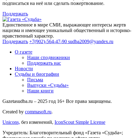
подписаться на неё или сделать пожертвование.
Поддержать
Единственное в мире СМИ, выражающее интересы жертв
нацизма и имеющее уникальный общественный и историко-
нравственный характер.
Поддержать
+7(902)-564-47-90
sudba2009@yandex.ru
О газете
Наши сподвижники
Поддержать нас
Новости
Судьбы и биографии
Письма
Выпуски «Судьбы»
Наши книги
Gazetasudba.ru – 2025 год
16+
Все права защищены.
Created by
commasoft.ru
.
Unicons,
без изменений,
IconScout Simple License
Учредитель: Благотворительный фонд «Газета «Судьба»;