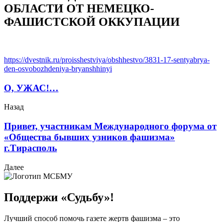
ОБЛАСТИ ОТ НЕМЕЦКО-
ФАШИСТСКОЙ ОККУПАЦИИ
https://dvestnik.ru/proisshestviya/obshhestvo/3831-17-sentyabrya-
den-osvobozhdeniya-bryanshhinyi
О, УЖАС!…
Назад
Привет, участникам Международного форума от
«Общества бывших узников фашизма»
г.Тирасполь
Далее
Поддержи «Судьбу»!
Лучший способ помочь газете жертв фашизма – это