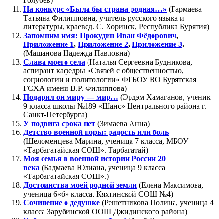
Голубев)
На конкурс «Была бы страна родная…»
(Гармаева
Татьяна Филипповна,
учитель русского языка и
литературы, краевед. С. Хоринск, Республика Бурятия)
Запомним имя: Прокудин Иван Фёдорович
,
Приложение 1
,
Приложение 2
,
Приложение 3
.
(Машанова Надежда Павловна)
Слава моего села
(Наталья Сергеевна Будникова,
аспирант кафедры «Связей с общественностью,
социологии и политологии» ФГБОУ ВО Бурятская
ГСХА имени В.Р. Филиппова)
Подарил он миру — мир…
(Эрдэм Хамаганов, ученик
9 класса школы №189 «Шанс» Центрального района г.
Санкт-Петербурга)
У подвига срока нет
(Зимаева Анна)
Детство военной поры: радость или боль
(Шеломенцева Марина, ученица 7 класса, МБОУ
«Тарбагатайская СОШ». Тарбагатай)
Моя семья в военной истории России 20
века
(Бадмаева Юлиана, ученица 9 класса
«Тарбагатайская СОШ».)
Достоинства моей родной земли
(Елена Максимова,
ученица 6«б» класса, Кяхтинской СОШ №4)
Сочинение о дедушке
(Решетникова Полина, ученица 4
класса Зарубинской ООШ Джидинского района)