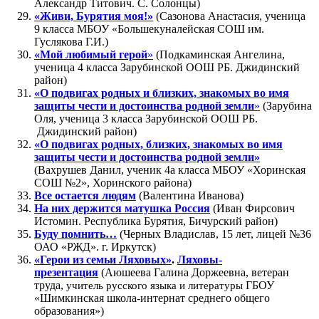
Александр Титович. С. Солонцы)
«Живи, Бурятия моя!»
(Сазонова Анастасия, ученица
9 класса МБОУ «Большекуналейская СОШ им.
Гуслякова Г.И.)
«Мой любимый герой
»
(Подкаминская Ангелина,
ученица 4 класса Зарубинской ООШ РБ. Джидинский
район)
«О подвигах родных и близких, знакомых во имя
защиты чести и достоинства родной земли
»
(Зарубина
Оля, ученица 3 класса Зарубинской ООШ РБ.
Джидинский район)
«О подвигах родных, близких, знакомых во имя
защиты чести и достоинства родной земли»
(Вахрушев Данил, ученик 4а класса МБОУ «Хоринская
СОШ №2», Хоринского района)
Все остается
людям
(Валентина Иванова)
На них держится матушка Россия
(Иван Фирсович
Истомин. Республика Бурятия, Бичурский район)
Буду помнить…
(Черных Владислав, 15 лет, лицей №36
ОАО «РЖД». г. Иркутск)
«Герои из семьи Ляховых»
.
Ляховы-
презентация
(Аюшеева Галина Доржеевна, ветеран
труда,
учитель русского языка и литературы
ГБОУ
«Шимкинская школа-интернат среднего общего
образования»)