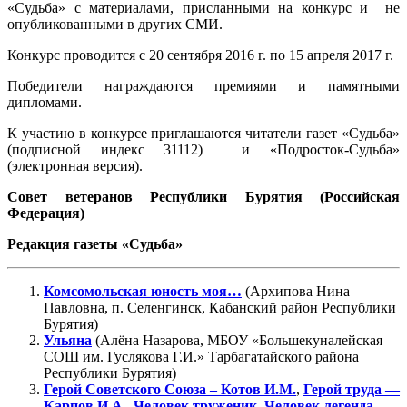
«Судьба» с материалами, присланными на конкурс и не
опубликованными в других СМИ.
Конкурс проводится с 20 сентября 2016 г. по 15 апреля 2017 г.
Победители награждаются премиями и памятными
дипломами.
К участию в конкурсе приглашаются читатели газет «Судьба»
(подписной индекс 31112) и «Подросток-Судьба»
(электронная версия).
Совет ветеранов Республики Бурятия (Российская
Федерация)
Редакция газеты «Судьба»
Комсомольская юность моя…
(Архипова Нина
Павловна, п. Селенгинск, Кабанский район Республики
Бурятия)
Ульяна
(Алёна Назарова, МБОУ «Большекуналейская
СОШ им. Гуслякова Г.И.» Тарбагатайского района
Республики Бурятия)
Герой Советского Союза – Котов И.М.
,
Герой труда —
Карпов И.А.
,
Человек труженик. Человек легенда —