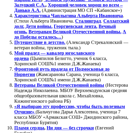
Залуцкий С.А.
,
Хороший человек хорош во всем –
Данько А.А.
(Администрация МО СП «Кабанское»)
Характеристика Чаплыгина Альберта Ивановича
.
(Стихи Альберта Ивановича.
Сталинград
.
Солдатский
долг.
Дети войны.
Георгиевская лента.
Вечный
огонь.
Ветеранам Великой Отечественной войны.
А
до Победы осталось…
)
Путешествие в детство.
(Александр Стрекаловский —
ветеран войны, труженик тыла.)
Мой прадед — кавалер югославского
ордена
(Цымпилов Белигто, ученик 6 класса,
Хоринской СОШ№1 имени Д.Ж.Жанаева)
Фронтовой путь прадеда от Подмосковья до
Норвегии
(Жамсаранова Сарана, ученица 6 класса,
Хоринской СОШ№1 имени Д.Ж.Жанаева)
Ветераны Великой Отечественной войны
(Нестерова
Надежда Николаевна.
МБОУ Верхнекодунская средняя
общеобразовательная школа с. Михайловка,
Кижингинского района РБ)
«Я выбираю эту профессию, чтобы быть полезным
Отчизне»
(Бальчугова Дарья Алексеевна, ученица 7
класса МБОУ «Армакская СОШ» Джидинского района,
Республики Бурятия)
Пламя сердца
,
Ни дня — без строчки
(Евгений