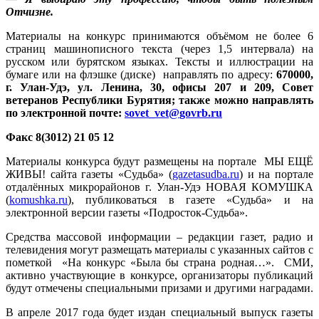
Отчизне.
Материалы на конкурс принимаются объёмом не более 6
страниц машинописного текста (через 1,5 интервала) на
русском или бурятском языках. Тексты и иллюстрации на
бумаге или на флэшке (диске) направлять по адресу:
670000,
г. Улан-Удэ, ул. Ленина, 30, офисы 207 и 209, Совет
ветеранов Республики Бурятия; также можно направлять
по электронной почте:
sovet
_
vet
@
govrb
.
ru
Факс 8(3012) 21 05 12
Материалы конкурса будут размещены на портале МЫ ЕЩЁ
ЖИВЫ! сайта газеты «Судьба» (
gazetasudba.ru
) и на портале
отдалённых микрорайонов г. Улан-Удэ НОВАЯ КОМУШКА
(
komushka.ru
), публиковаться в газете «Судьба» и на
электронной версии газеты «Подросток-Судьба».
Средства массовой информации – редакции газет, радио и
телевидения могут размещать материалы с указанных сайтов с
пометкой «На конкурс «Была бы страна родная…». СМИ,
активно участвующие в конкурсе, организаторы публикаций
будут отмечены специальными призами и другими наградами.
В апреле 2017 года будет издан специальный выпуск газеты