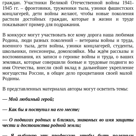
граждан. Участники Великой Отечественной войны 1941-
1945 гг. – фронтовики, труженики тыла, узники фашистских
концлагерей, дети войны желают, чтобы новые поколения
растили достойных граждан, которые в жизни и труде
показывают пример для подражания.
В конкурсе могут участвовать все кому дорога наша любимая
Родина, люди разных поколений – ветераны войны и труда,
военного тыла, дети войны, узники концлагерей, студенты,
школьники, пенсионеры, домохозяйки. Мы ждём рассказы и
воспоминания, их записи о героике войны и труда, о ваших
земляках, которые совершили боевые и трудовые подвиги во
имя Отечества, внесли свой вклад в дальнейшее укрепление
могущества России, в общее дело процветания своей малой
Родины.
В представленных материалах авторы могут осветить темы:
— Мой любимый герой;
— Как бы я поступил на его месте;
— О подвигах родных и близких, знакомых во имя защиты
чести и достоинства родной земли;
— Я выбираю эту профессию, чтобы быть полезным