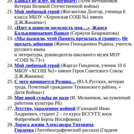
Байкал не ждет, он погибает!
(Агей Ветошников.
Ветеран Великой Отечественной войны)
Мой любимый герой
(Жигжитова Долгор, ученица 6
класса МБОУ «Хоринская СОШ №1 имени
Д.Ж.Жанаева»)
«Идет в шинели молодость моя…»
,
Жамсо
Бальжинимаевич Ванкее
(Сержуня Базаржапова)
«Мы выжили, чтоб Память врезалась в гранит»
,
Не
предать забвению
(Жанна Геннадиевна Родина, учитель
русского языка
и литературы, руководитель школьного музея МОУ
«СОШ № 73»)
Мой любимый герой
(Жаргал Гынденов, ученик 10 б
МБОУ «ХСОШ №1» имени Героя Советского Союза
Д.Ж.Жанаева)
С чего начинается Родина…
(Ю.А.Русских, ветеран
труда, Почетный гражданин Тункинского района, «
Дитя Войны»)
Мне иной судьбы не надо
(И. Мельников, заслуженный
работник культуры РБ)
Детство, украденное войной
(Галецкий Иван
Андреевич, студент 2 – го курса ВСГУТУ, внук
Фабричёвой Берты Иосифовны)
Дорога жизни Александра Титовича
Гордеева
(Автобиографический рассказ) (Гордеев