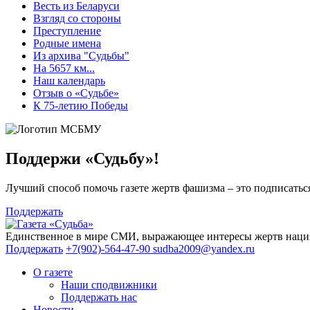
Весть из Беларуси
Взгляд со стороны
Преступление
Родные имена
Из архива "Судьбы"
На 5657 км...
Наш календарь
Отзыв о «Судьбе»
К 75-летию Победы
Поддержи «Судьбу»!
Лучший способ помочь газете жертв фашизма – это подписаться
Поддержать
Единственное в мире СМИ, выражающее интересы жертв нациз
Поддержать
+7(902)-564-47-90
sudba2009@yandex.ru
О газете
Наши сподвижники
Поддержать нас
Новости