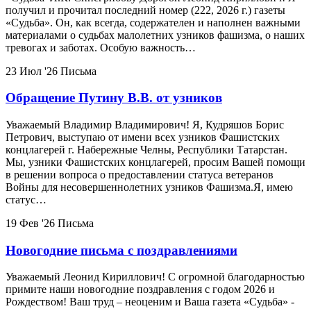
получил и прочитал последний номер (222, 2026 г.) газеты
«Судьба». Он, как всегда, содержателен и наполнен важными
материалами о судьбах малолетних узников фашизма, о наших
тревогах и заботах. Особую важность…
23 Июл '26
Письма
Обращение Путину В.В. от узников
Уважаемый Владимир Владимирович! Я, Кудряшов Борис
Петрович, выступаю от имени всех узников Фашистских
концлагерей г. Набережные Челны, Республики Татарстан.
Мы, узники Фашистских концлагерей, просим Вашей помощи
в решении вопроса о предоставлении статуса ветеранов
Войны для несовершеннолетних узников Фашизма.Я, имею
статус…
19 Фев '26
Письма
Новогодние письма с поздравлениями
Уважаемый Леонид Кириллович! С огромной благодарностью
примите наши новогодние поздравления с годом 2026 и
Рождеством! Ваш труд – неоценим и Ваша газета «Судьба» -