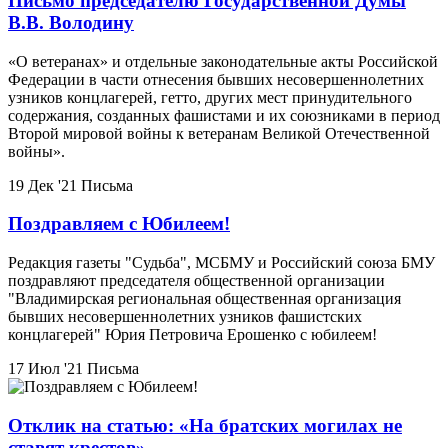
Письмо председателю Государственной Думы
В.В. Володину
«О ветеранах» и отдельные законодательные акты Российской
Федерации в части отнесения бывших несовершеннолетних
узников концлагерей, гетто, других мест принудительного
содержания, созданных фашистами и их союзниками в период
Второй мировой войны к ветеранам Великой Отечественной
войны».
19 Дек '21
Письма
Поздравляем с Юбилеем!
Редакция газеты "Судьба", МСБМУ и Российский союза БМУ
поздравляют председателя общественной организации
"Владимирская региональная общественная организация
бывших несовершеннолетних узников фашистских
концлагерей" Юрия Петровича Ерошенко с юбилеем!
17 Июл '21
Письма
Отклик на статью: «На братских могилах не
ставят крестов»