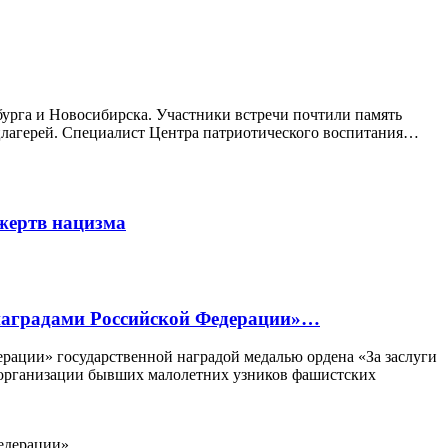
урга и Новосибирска. Участники встречи почтили память
цлагерей. Специалист Центра патриотического воспитания…
жертв нацизма
 наградами Российской Федерации»…
рации» государственной наградой медалью ордена «За заслуги
й организации бывших малолетних узников фашистских