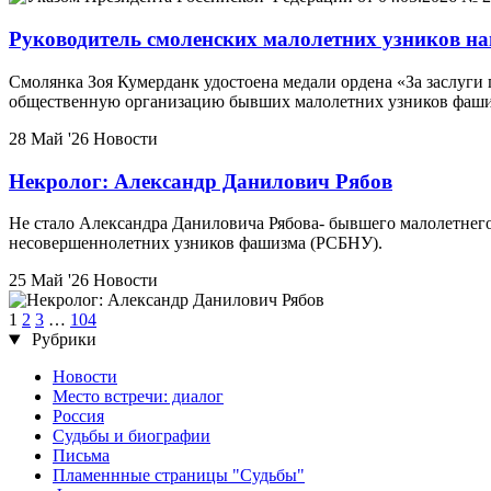
Руководитель смоленских малолетних узников на
Cмолянка Зоя Кумерданк удостоена медали ордена «За заслуги 
общественную организацию бывших малолетних узников фашист
28 Май '26
Новости
Некролог: Александр Данилович Рябов
Не стало Александра Даниловича Рябова- бывшего малолетнег
несовершеннолетних узников фашизма (РСБНУ).
25 Май '26
Новости
1
2
3
…
104
Рубрики
Новости
Место встречи: диалог
Россия
Судьбы и биографии
Письма
Пламеннные страницы "Судьбы"