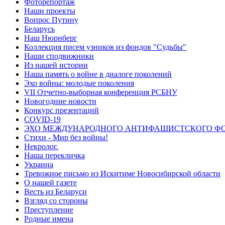
Фоторепортаж
Наши проекты
Вопрос Путину
Беларусь
Наш Нюрнберг
Коллекция писем узников из фондов "Судьбы"
Наши сподвижники
Из нашей истории
Наша память о войне в диалоге поколений
Эхо войны: молодые поколения
VII Отчетно-выборная конференция РСБНУ
Новогодние новости
Конкурс презентаций
COVID-19
ЭХО МЕЖДУНАРОДНОГО АНТИФАШИСТСКОГО Ф
Стихи - Мир без войны!
Некролог.
Наша перекличка
Украина
Тревожное письмо из Искитиме Новосибирской области
О нашей газете
Весть из Беларуси
Взгляд со стороны
Преступление
Родные имена