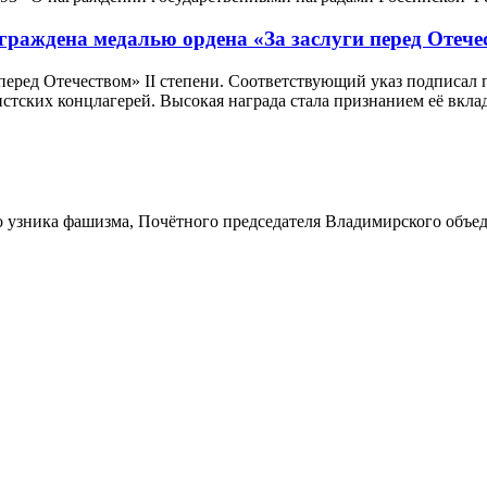
граждена медалью ордена «За заслуги перед Отече
перед Отечеством» II степени. Соответствующий указ подписал 
ских концлагерей. Высокая награда стала признанием её вклад
о узника фашизма, Почётного председателя Владимирского объе