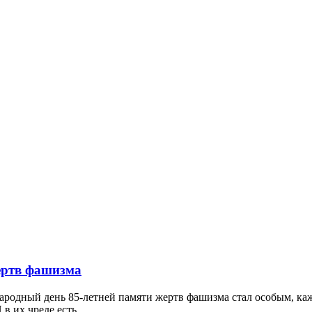
ертв фашизма
народный день 85-летней памяти жертв фашизма стал особым, к
 в их чреде есть…