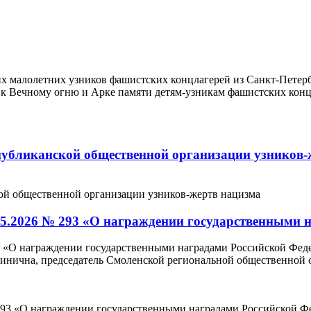
х малолетних узников фашистских концлагерей из Санкт-Петерб
 к Вечному огню и Арке памяти детям-узникам фашистских кон
убликанской общественной организации узников-
05.2026 №​ 293 «О награждении государственными
3 «О награждении государственными наградами Российской Феде
ьминична, председатель Смоленской региональной общественно