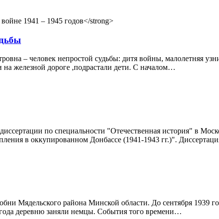
удьбы
ровна – человек непростой судьбы: дитя войны, малолетняя узн
и на железной дороге ,подрастали дети. С началом…
а диссертации по специальности "Отечественная история" в Мос
упления в оккупированном Донбассе (1941-1943 гг.)". Диссерта
хобни Мядельского района Минской области. До сентября 1939 г
 года деревню заняли немцы. События того времени…