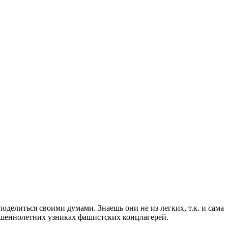
оделиться своими думами. Знаешь они не из легких, т.к. и сама
вершеннолетних узниках фашистских концлагерей.