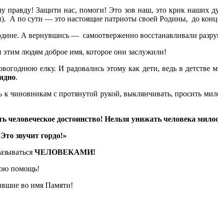
у правду! Защити нас, помоги! Это зов наш, это крик наших ду
и). А по сути — это настоящие патриоты своей Родины, до конц
Родине. А вернувшись — самоотверженно восстанавливали разру
 этим людям доброе имя, которое они заслужили!
вогоднюю елку. И радовались этому как дети, ведь в детстве м
идно
.
ь к чиновникам с протянутой рукой, выклянчивать, просить мил
 человеческое достоинство! Нельзя унижать человека мило
Это звучит гордо!»
называться
ЧЕЛОВЕКАМИ!
вою помощь!
ившие во имя Памяти!