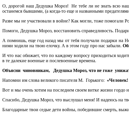
О, дорогой наш Дедушка Мороз! Не тебе ли не знать всю наш
останемся бывшими, (а когда-то еще и названными предателям
Разве мы не участвовали в войне? Как могли, тоже помогали 
Помоги, Дедушка Мороз, восстановить справедливость. Подари
А помнишь, еще год назад мы от тебя получали подарки на Но
ними ходили на твою елочку. А в этом году про нас забыли.
Об
И что нас обижает, что по каждому вопросу приходиться ходит
в те далекие военные и послевоенные времена.
Объясни чиновникам, Дедушка Мороз, что не гоже унижать
Напомни им слова великого писателя М. Горького:
«Человек! 
Вот и мы очень хотим на последнем своем витке жизни гордо 
Спасибо, Дедушка Мороз, что выслушал меня! И надеюсь на т
Благодарные твои седые дети войны, победившие смерть, выж