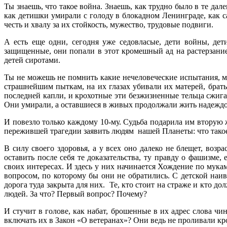
Ты знаешь, что такое война. Знаешь, как трудно было в те да
как детишки умирали с голоду в блокадном Ленинграде, как с
честь и хвалу за их стойкость, мужество, трудовые подвиги.
А есть еще одни, сегодня уже седовласые, дети войны, дет
защищенные, они попали в этот кромешный ад на растерзание 
детей сиротами.
Ты не можешь не помнить какие нечеловеческие испытания, м
страшнейшим пыткам, на их глазах убивали их матерей, брать
последней капли, и крохотные эти безжизненные тельца сжига
Они умирали, а оставшиеся в живых продолжали жить надеждо
И повезло только каждому 10-му. Судьба подарила им вторую 
пережившей трагедии заявить людям нашей Планеты: что такое 
В силу своего здоровья, а у всех оно далеко не блещет, во
оставить после себя те доказательства, ту правду о фашизме
своих интересах. И здесь у них начинается Хождение по мука
вопросом, по которому бы они не обратились. С детской на
дорога туда закрыта для них. Те, кто стоит на страже и кто 
людей. За что? Первый вопрос? Почему?
И стучит в голове, как набат, брошенные в их адрес слова чи
включать их в Закон «О ветеранах»? Они ведь не проливали кр