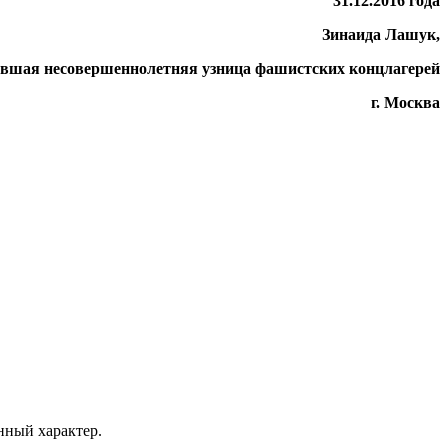
31.12.2016 года
Зинаида Лашук,
вшая несовершеннолетняя узница фашистских концлагерей
г. Москва
ный характер.