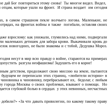
 не дай Бог повториться этому снова! Ты многое видел. Видел,
м отцам, которые ушли на фронт. И страна воздает им сегодня
ах, в самом страшном пекле волчьего логова. Маленькие, не
 отрядах, на фронтах войны и также погибали, оставляя своих
аже взрослому: как унижали, глумились над ними, подвергали
или маленьких детишек для забора крови. Выкачивали кровь до
 елок новогодних, не были знакомы и с тобой, Дедушка Мороз.
годня несут в мир всю правду о войне, стараются на примерах
допустить разгула неофашизма! Задушить его в корне!
денным детством, продолжают свою миссию на земле, пытаются
 в будущем не переписали этих страниц, «любители истории» в
т чиновника к чиновнику, перебрасывают их, бедолаг, с любым
эру города Москвы о своих проблемах, взывают о помощи. Но
тдается глубокой болью в сердцах у этих невинных, несчастных
е добили?» «За что давать привилегии, по какому такому праву