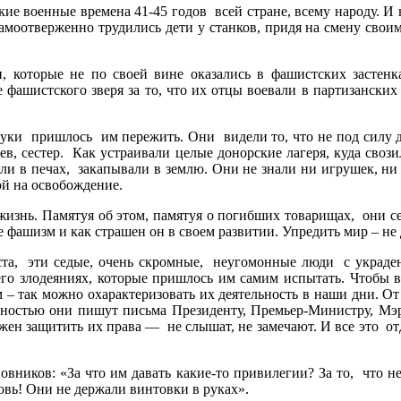
лекие военные времена 41-45 годов всей стране, всему народу. И
амоотверженно трудились дети у станков, придя на смену свои
и, которые не по своей вине оказались в фашистских застенк
фашистского зверя за то, что их отцы воевали в партизанских
уки пришлось им пережить. Они видели то, что не под силу д
ев, сестер. Как устраивали целые донорские лагеря, куда своз
ли в печах, закапывали в землю. Они не знали ни игрушек, ни
й на освобождение.
жизнь. Памятуя об этом, памятуя о погибших товарищах, они се
фашизм и как страшен он в своем развитии. Упредить мир – не 
зраста, эти седые, очень скромные, неугомонные люди с укра
, его злодеяниях, которые пришлось им самим испытать. Чтобы
м – так можно охарактеризовать их деятельность в наши дни. О
ивностью они пишут письма Президенту, Премьер-Министру, М
должен защитить их права — не слышат, не замечают. И все это о
новников: «За что им давать какие-то привилегии? За то, что н
овь! Они не держали винтовки в руках».