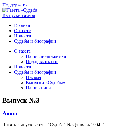
Поддержать
Выпуски газеты
Главная
О газете
Новости
Судьбы и биографии
О газете
Наши сподвижники
Поддержать нас
Новости
Судьбы и биографии
Письма
Выпуски «Судьбы»
Наши книги
Выпуск №3
Анонс
Читать выпуск газеты "Судьба" №3 (январь 1994г.)