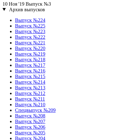
10 Ноя '19
Выпуск №3
Архив выпусков
Выпуск №224
Выпуск №225
Выпуск №223
Выпуск №222
Выпуск №221
Выпуск №220
Выпуск №219
Выпуск №218
Выпуск №217
Выпуск №216
Выпуск №215
Выпуск №214
Выпуск №213
Выпуск №212
Выпуск №211
Выпуск №210
Спецвыпуск №209
Выпуск №208
Выпуск №207
Выпуск №206
Выпуск №205
Выпуск №204