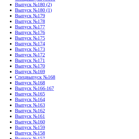
Выпуск №180 (2)
Выпуск №180 (1)
Выпуск №179
Выпуск №178
Выпуск №177
Выпуск №176
Выпуск №175
Выпуск №174
Выпуск №173
Выпуск №172
Выпуск №171
Выпуск №170
Выпуск №169
Спецвыпуск №168
Выпуск №168
Выпуск №166-167
Выпуск №165
Выпуск №164
Выпуск №163
Выпуск №162
Выпуск №161
Выпуск №160
Выпуск №159
Выпуск №158
Выпуск №157