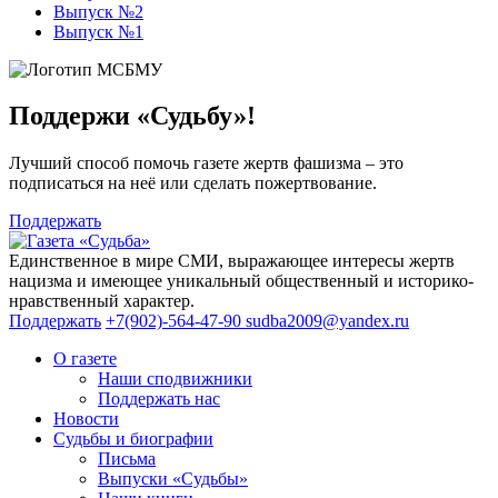
Выпуск №2
Выпуск №1
Поддержи «Судьбу»!
Лучший способ помочь газете жертв фашизма – это
подписаться на неё или сделать пожертвование.
Поддержать
Единственное в мире СМИ, выражающее интересы жертв
нацизма и имеющее уникальный общественный и историко-
нравственный характер.
Поддержать
+7(902)-564-47-90
sudba2009@yandex.ru
О газете
Наши сподвижники
Поддержать нас
Новости
Судьбы и биографии
Письма
Выпуски «Судьбы»