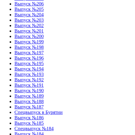
Выпуск №206
Выпуск №205
Выпуск №204
Выпуск №203
Выпуск №202
Выпуск №201
Выпуск №200
Выпуск №199
Выпуск №198
Выпуск №197
Выпуск №196
Выпуск №195
Выпуск №194
Выпуск №193
Выпуск №192
Выпуск №191
Выпуск №190
Выпуск №189
Выпуск №188
Выпуск №187
Спецвыпуск в Бурятии
Выпуск №186
Выпуск №185
Спецвыпуск №184
Выпуск №184