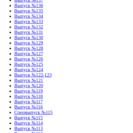
Выпуск №137
Выпуск №136
Выпуск №135
Выпуск №134
Выпуск №133
Выпуск №132
Выпуск №131
Выпуск №130
Выпуск №129
Выпуск №128
Выпуск №127
Выпуск №126
Выпуск №125
Выпуск №124
Выпуск №122-123
Выпуск №121
Выпуск №120
Выпуск №119
Выпуск №118
Выпуск №117
Выпуск №116
Спецвыпуск №115
Выпуск №115
Выпуск №114
Выпуск №113