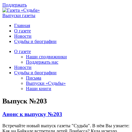
Поддержать
Выпуски газеты
Главная
О газете
Новости
Судьбы и биографии
О газете
Наши сподвижники
Поддержать нас
Новости
Судьбы и биографии
Письма
Выпуски «Судьбы»
Наши книги
Выпуск №203
Анонс к выпуску №203
Встречайте новый выпуск газеты "Судьба". В нём Вы узнаете:
Как на Байкале встретили детей Донбасса? Куда исчезло