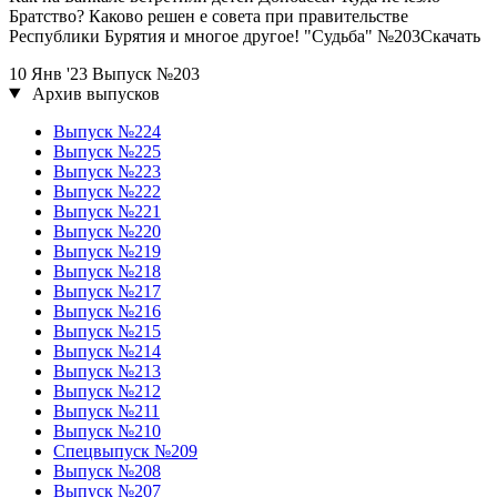
Братство? Каково решен е совета при правительстве
Республики Бурятия и многое другое! "Судьба" №203Скачать
10 Янв '23
Выпуск №203
Архив выпусков
Выпуск №224
Выпуск №225
Выпуск №223
Выпуск №222
Выпуск №221
Выпуск №220
Выпуск №219
Выпуск №218
Выпуск №217
Выпуск №216
Выпуск №215
Выпуск №214
Выпуск №213
Выпуск №212
Выпуск №211
Выпуск №210
Спецвыпуск №209
Выпуск №208
Выпуск №207