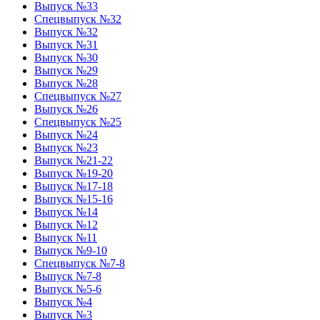
Выпуск №33
Спецвыпуск №32
Выпуск №32
Выпуск №31
Выпуск №30
Выпуск №29
Выпуск №28
Спецвыпуск №27
Выпуск №26
Спецвыпуск №25
Выпуск №24
Выпуск №23
Выпуск №21-22
Выпуск №19-20
Выпуск №17-18
Выпуск №15-16
Выпуск №14
Выпуск №12
Выпуск №11
Выпуск №9-10
Спецвыпуск №7-8
Выпуск №7-8
Выпуск №5-6
Выпуск №4
Выпуск №3