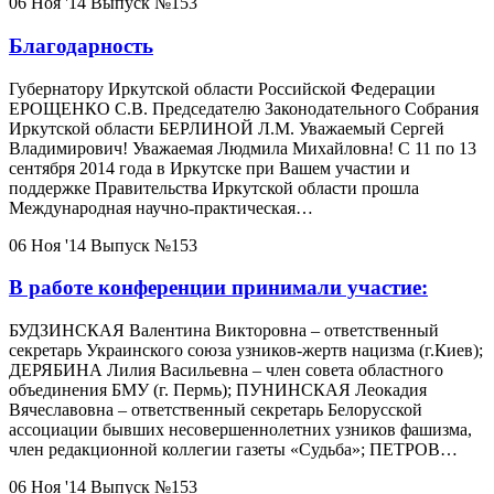
06 Ноя '14
Выпуск №153
Благодарность
Губернатору Иркутской области Российской Федерации
ЕРОЩЕНКО С.В. Председателю Законодательного Собрания
Иркутской области БЕРЛИНОЙ Л.М. Уважаемый Сергей
Владимирович! Уважаемая Людмила Михайловна! С 11 по 13
сентября 2014 года в Иркутске при Вашем участии и
поддержке Правительства Иркутской области прошла
Международная научно-практическая…
06 Ноя '14
Выпуск №153
В работе конференции принимали участие:
БУДЗИНСКАЯ Валентина Викторовна – ответственный
секретарь Украинского союза узников-жертв нацизма (г.Киев);
ДЕРЯБИНА Лилия Васильевна – член совета областного
объединения БМУ (г. Пермь); ПУНИНСКАЯ Леокадия
Вячеславовна – ответственный секретарь Белорусской
ассоциации бывших несовершеннолетних узников фашизма,
член редакционной коллегии газеты «Судьба»; ПЕТРОВ…
06 Ноя '14
Выпуск №153