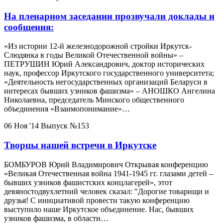
На пленарном заседании прозвучали доклады и
сообщения:
«Из истории 12-й железнодорожной стройки Иркутск-
Слюдянка в годы Великой Отечественной войны» –
ПЕТРУШИН Юрий Александрович, доктор исторических
наук, профессор Иркутского государственного университета;
«Деятельность негосударственных организаций Беларуси в
интересах бывших узников фашизма» – АНОШКО Ангелина
Николаевна, председатель Минского общественного
объединения «Взаимопонимание»…
06 Ноя '14
Выпуск №153
Творцы нашей встречи в Иркутске
БОМБУРОВ Юрий Владимирович Открывая конференцию
«Великая Отечественная война 1941-1945 гг. глазами детей –
бывших узников фашистских концлагерей», этот
девяностодвухлетний человек сказал: "Дорогие товарищи и
друзья! С инициативой провести такую конференцию
выступило наше Иркутское объединение. Нас, бывших
узников фашизма, в области…