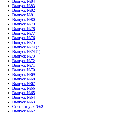
Выпуск №84
Выпуск №83
Выпуск №82
Выпуск №81
Выпуск №80
Выпуск №79
Выпуск №78
Выпуск №77
Выпуск №76
Выпуск №75
Выпуск №74 (2)
Выпуск №74 (1)
Выпуск №73
Выпуск №72
Выпуск №71
Выпуск №70
Выпуск №69
Выпуск №68
Выпуск №67
Выпуск №66
Выпуск №65
Выпуск №64
Выпуск №63
Спецвыпуск №62
Выпуск №62