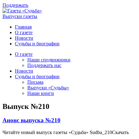
Поддержать
Выпуски газеты
Главная
О газете
Новости
Судьбы и биографии
О газете
Наши сподвижники
Поддержать нас
Новости
Судьбы и биографии
Письма
Выпуски «Судьбы»
Наши книги
Выпуск №210
Анонс выпуска №210
Читайте новый выпуск газеты «Судьба» Sudba_210Скачать