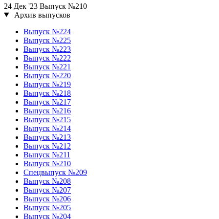
24 Дек '23
Выпуск №210
Архив выпусков
Выпуск №224
Выпуск №225
Выпуск №223
Выпуск №222
Выпуск №221
Выпуск №220
Выпуск №219
Выпуск №218
Выпуск №217
Выпуск №216
Выпуск №215
Выпуск №214
Выпуск №213
Выпуск №212
Выпуск №211
Выпуск №210
Спецвыпуск №209
Выпуск №208
Выпуск №207
Выпуск №206
Выпуск №205
Выпуск №204