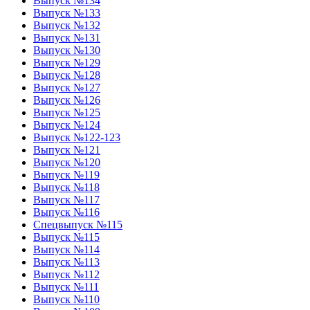
Выпуск №134
Выпуск №133
Выпуск №132
Выпуск №131
Выпуск №130
Выпуск №129
Выпуск №128
Выпуск №127
Выпуск №126
Выпуск №125
Выпуск №124
Выпуск №122-123
Выпуск №121
Выпуск №120
Выпуск №119
Выпуск №118
Выпуск №117
Выпуск №116
Спецвыпуск №115
Выпуск №115
Выпуск №114
Выпуск №113
Выпуск №112
Выпуск №111
Выпуск №110