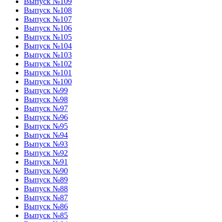
Выпуск №109
Выпуск №108
Выпуск №107
Выпуск №106
Выпуск №105
Выпуск №104
Выпуск №103
Выпуск №102
Выпуск №101
Выпуск №100
Выпуск №99
Выпуск №98
Выпуск №97
Выпуск №96
Выпуск №95
Выпуск №94
Выпуск №93
Выпуск №92
Выпуск №91
Выпуск №90
Выпуск №89
Выпуск №88
Выпуск №87
Выпуск №86
Выпуск №85