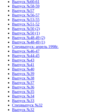
Выпуск №60-61
Выпуск №58-59
Выпуск №57
Выпуск №56-57
Выпуск №53-55
Выпуск №51-52
Выпуск №50 (2)
Выпуск №50 (1)
Выпуск №48-49 (2)
Выпуск №48-49 (1)
Спецвыпуск: апрель 1998г.
Выпуск №46-47
Выпуск №44-45
Выпуск №43
Выпуск №41
Выпуск №40
Выпуск №39
Выпуск №38
Выпуск №37
Выпуск №36
Выпуск №35
Выпуск №34
Выпуск №33
Спецвыпуск №32
Выпуск №32