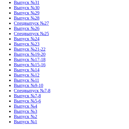
Выпуск №31
Выпуск №30
Выпуск №29
Выпуск №28
Спецвыпуск №27
Выпуск №26
Спецвыпуск №25
Выпуск №24
Выпуск №23
Выпуск №21-22
Выпуск №19-20
Выпуск №17-18
Выпуск №15-16
Выпуск №14
Выпуск №12
Выпуск №11
Выпуск №9-10
Спецвыпуск №7-8
Выпуск №7-8
Выпуск №5-6
Выпуск №4
Выпуск №3
Выпуск №2
Выпуск №1