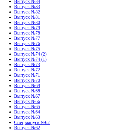
Выпуск №84
Выпуск №83
Выпуск №82
Выпуск №81
Выпуск №80
Выпуск №79
Выпуск №78
Выпуск №77
Выпуск №76
Выпуск №75
Выпуск №74 (2)
Выпуск №74 (1)
Выпуск №73
Выпуск №72
Выпуск №71
Выпуск №70
Выпуск №69
Выпуск №68
Выпуск №67
Выпуск №66
Выпуск №65
Выпуск №64
Выпуск №63
Спецвыпуск №62
Выпуск №62