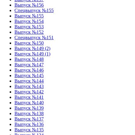
Выпуск №156
Спецвыпуск №155
Выпуск №155
Выпуск №154
Выпуск №153
Выпуск №152
Спецвыпуск №151
Выпуск №150
Выпуск №149 (2)
Выпуск №149 (1)
Выпуск №148
Выпуск №147
Выпуск №146
Выпуск №145
Выпуск №144
Выпуск №143
Выпуск №142
Выпуск №141
Выпуск №140
Выпуск №139
Выпуск №138
Выпуск №137
Выпуск №136
Выпуск №135