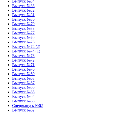
Выпуск №84
Выпуск №83
Выпуск №82
Выпуск №81
Выпуск №80
Выпуск №79
Выпуск №78
Выпуск №77
Выпуск №76
Выпуск №75
Выпуск №74 (2)
Выпуск №74 (1)
Выпуск №73
Выпуск №72
Выпуск №71
Выпуск №70
Выпуск №69
Выпуск №68
Выпуск №67
Выпуск №66
Выпуск №65
Выпуск №64
Выпуск №63
Спецвыпуск №62
Выпуск №62