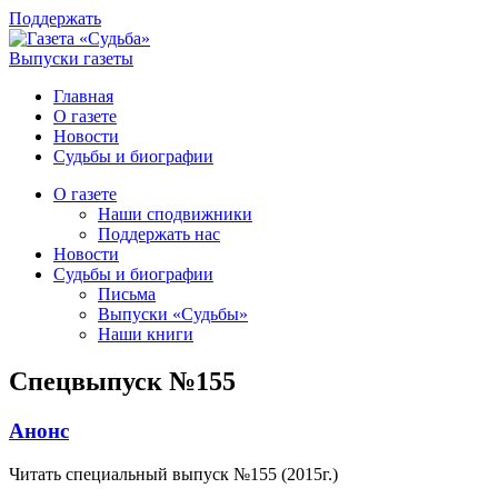
Поддержать
Выпуски газеты
Главная
О газете
Новости
Судьбы и биографии
О газете
Наши сподвижники
Поддержать нас
Новости
Судьбы и биографии
Письма
Выпуски «Судьбы»
Наши книги
Спецвыпуск №155
Анонс
Читать специальный выпуск №155 (2015г.)