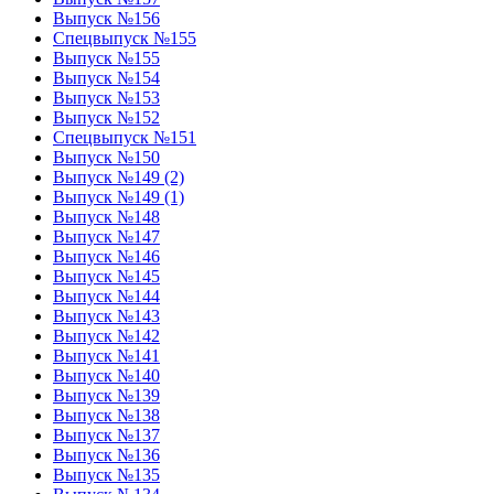
Выпуск №156
Спецвыпуск №155
Выпуск №155
Выпуск №154
Выпуск №153
Выпуск №152
Спецвыпуск №151
Выпуск №150
Выпуск №149 (2)
Выпуск №149 (1)
Выпуск №148
Выпуск №147
Выпуск №146
Выпуск №145
Выпуск №144
Выпуск №143
Выпуск №142
Выпуск №141
Выпуск №140
Выпуск №139
Выпуск №138
Выпуск №137
Выпуск №136
Выпуск №135