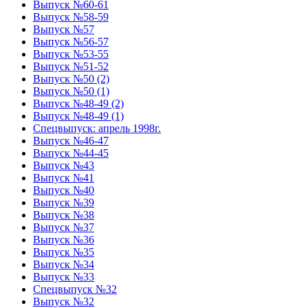
Выпуск №60-61
Выпуск №58-59
Выпуск №57
Выпуск №56-57
Выпуск №53-55
Выпуск №51-52
Выпуск №50 (2)
Выпуск №50 (1)
Выпуск №48-49 (2)
Выпуск №48-49 (1)
Спецвыпуск: апрель 1998г.
Выпуск №46-47
Выпуск №44-45
Выпуск №43
Выпуск №41
Выпуск №40
Выпуск №39
Выпуск №38
Выпуск №37
Выпуск №36
Выпуск №35
Выпуск №34
Выпуск №33
Спецвыпуск №32
Выпуск №32