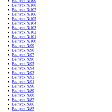
Выпуск №109
Выпуск №108
Выпуск №107
Выпуск №106
Выпуск №105
Выпуск №104
Выпуск №103
Выпуск №102
Выпуск №101
Выпуск №100
Выпуск №99
Выпуск №98
Выпуск №97
Выпуск №96
Выпуск №95
Выпуск №94
Выпуск №93
Выпуск №92
Выпуск №91
Выпуск №90
Выпуск №89
Выпуск №88
Выпуск №87
Выпуск №86
Выпуск №85