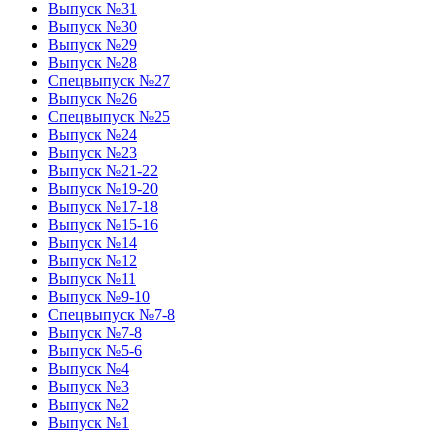
Выпуск №31
Выпуск №30
Выпуск №29
Выпуск №28
Спецвыпуск №27
Выпуск №26
Спецвыпуск №25
Выпуск №24
Выпуск №23
Выпуск №21-22
Выпуск №19-20
Выпуск №17-18
Выпуск №15-16
Выпуск №14
Выпуск №12
Выпуск №11
Выпуск №9-10
Спецвыпуск №7-8
Выпуск №7-8
Выпуск №5-6
Выпуск №4
Выпуск №3
Выпуск №2
Выпуск №1