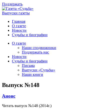
Поддержать
Выпуски газеты
Главная
О газете
Новости
Судьбы и биографии
О газете
Наши сподвижники
Поддержать нас
Новости
Судьбы и биографии
Письма
Выпуски «Судьбы»
Наши книги
Выпуск №148
Анонс
Читать выпуск №148 (2014г.)