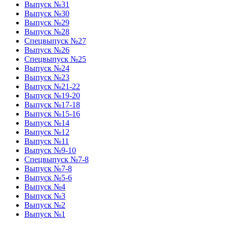
Выпуск №31
Выпуск №30
Выпуск №29
Выпуск №28
Спецвыпуск №27
Выпуск №26
Спецвыпуск №25
Выпуск №24
Выпуск №23
Выпуск №21-22
Выпуск №19-20
Выпуск №17-18
Выпуск №15-16
Выпуск №14
Выпуск №12
Выпуск №11
Выпуск №9-10
Спецвыпуск №7-8
Выпуск №7-8
Выпуск №5-6
Выпуск №4
Выпуск №3
Выпуск №2
Выпуск №1