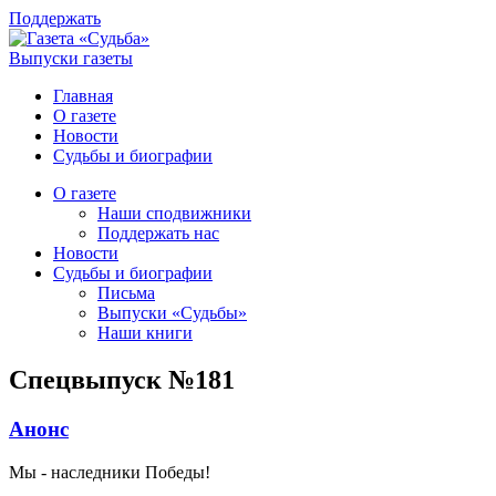
Поддержать
Выпуски газеты
Главная
О газете
Новости
Судьбы и биографии
О газете
Наши сподвижники
Поддержать нас
Новости
Судьбы и биографии
Письма
Выпуски «Судьбы»
Наши книги
Спецвыпуск №181
Анонс
Мы - наследники Победы!