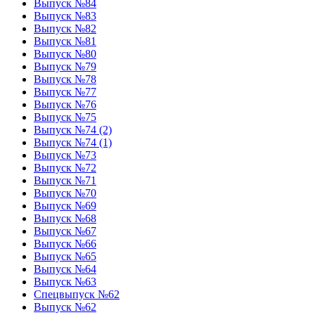
Выпуск №84
Выпуск №83
Выпуск №82
Выпуск №81
Выпуск №80
Выпуск №79
Выпуск №78
Выпуск №77
Выпуск №76
Выпуск №75
Выпуск №74 (2)
Выпуск №74 (1)
Выпуск №73
Выпуск №72
Выпуск №71
Выпуск №70
Выпуск №69
Выпуск №68
Выпуск №67
Выпуск №66
Выпуск №65
Выпуск №64
Выпуск №63
Спецвыпуск №62
Выпуск №62