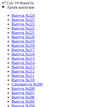
07 Сен '19
Новости
Архив выпусков
Выпуск №224
Выпуск №225
Выпуск №223
Выпуск №222
Выпуск №221
Выпуск №220
Выпуск №219
Выпуск №218
Выпуск №217
Выпуск №216
Выпуск №215
Выпуск №214
Выпуск №213
Выпуск №212
Выпуск №211
Выпуск №210
Спецвыпуск №209
Выпуск №208
Выпуск №207
Выпуск №206
Выпуск №205
Выпуск №204