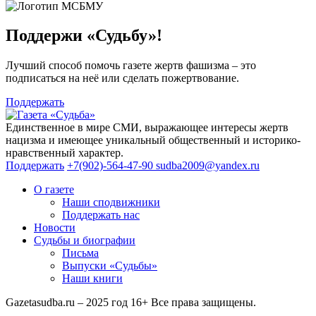
Поддержи «Судьбу»!
Лучший способ помочь газете жертв фашизма – это
подписаться на неё или сделать пожертвование.
Поддержать
Единственное в мире СМИ, выражающее интересы жертв
нацизма и имеющее уникальный общественный и историко-
нравственный характер.
Поддержать
+7(902)-564-47-90
sudba2009@yandex.ru
О газете
Наши сподвижники
Поддержать нас
Новости
Судьбы и биографии
Письма
Выпуски «Судьбы»
Наши книги
Gazetasudba.ru – 2025 год
16+
Все права защищены.