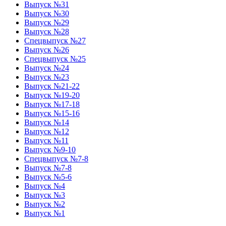
Выпуск №31
Выпуск №30
Выпуск №29
Выпуск №28
Спецвыпуск №27
Выпуск №26
Спецвыпуск №25
Выпуск №24
Выпуск №23
Выпуск №21-22
Выпуск №19-20
Выпуск №17-18
Выпуск №15-16
Выпуск №14
Выпуск №12
Выпуск №11
Выпуск №9-10
Спецвыпуск №7-8
Выпуск №7-8
Выпуск №5-6
Выпуск №4
Выпуск №3
Выпуск №2
Выпуск №1