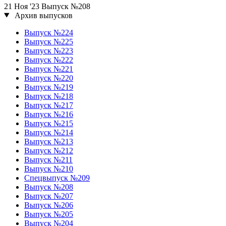
21 Ноя '23
Выпуск №208
Архив выпусков
Выпуск №224
Выпуск №225
Выпуск №223
Выпуск №222
Выпуск №221
Выпуск №220
Выпуск №219
Выпуск №218
Выпуск №217
Выпуск №216
Выпуск №215
Выпуск №214
Выпуск №213
Выпуск №212
Выпуск №211
Выпуск №210
Спецвыпуск №209
Выпуск №208
Выпуск №207
Выпуск №206
Выпуск №205
Выпуск №204