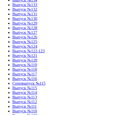
Выпуск №134
Выпуск №133
Выпуск №132
Выпуск №131
Выпуск №130
Выпуск №129
Выпуск №128
Выпуск №127
Выпуск №126
Выпуск №125
Выпуск №124
Выпуск №122-123
Выпуск №121
Выпуск №120
Выпуск №119
Выпуск №118
Выпуск №117
Выпуск №116
Спецвыпуск №115
Выпуск №115
Выпуск №114
Выпуск №113
Выпуск №112
Выпуск №111
Выпуск №110