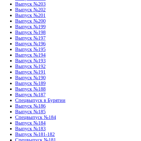
Выпуск №203
Выпуск №202
Выпуск №201
Выпуск №200
Выпуск №199
Выпуск №198
Выпуск №197
Выпуск №196
Выпуск №195
Выпуск №194
Выпуск №193
Выпуск №192
Выпуск №191
Выпуск №190
Выпуск №189
Выпуск №188
Выпуск №187
Спецвыпуск в Бурятии
Выпуск №186
Выпуск №185
Спецвыпуск №184
Выпуск №184
Выпуск №183
Выпуск №181-182
Спецвыпуск №181