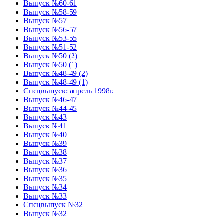
Выпуск №60-61
Выпуск №58-59
Выпуск №57
Выпуск №56-57
Выпуск №53-55
Выпуск №51-52
Выпуск №50 (2)
Выпуск №50 (1)
Выпуск №48-49 (2)
Выпуск №48-49 (1)
Спецвыпуск: апрель 1998г.
Выпуск №46-47
Выпуск №44-45
Выпуск №43
Выпуск №41
Выпуск №40
Выпуск №39
Выпуск №38
Выпуск №37
Выпуск №36
Выпуск №35
Выпуск №34
Выпуск №33
Спецвыпуск №32
Выпуск №32