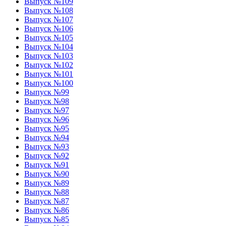
Выпуск №109
Выпуск №108
Выпуск №107
Выпуск №106
Выпуск №105
Выпуск №104
Выпуск №103
Выпуск №102
Выпуск №101
Выпуск №100
Выпуск №99
Выпуск №98
Выпуск №97
Выпуск №96
Выпуск №95
Выпуск №94
Выпуск №93
Выпуск №92
Выпуск №91
Выпуск №90
Выпуск №89
Выпуск №88
Выпуск №87
Выпуск №86
Выпуск №85