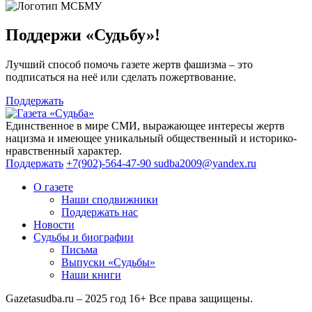
Поддержи «Судьбу»!
Лучший способ помочь газете жертв фашизма – это
подписаться на неё или сделать пожертвование.
Поддержать
Единственное в мире СМИ, выражающее интересы жертв
нацизма и имеющее уникальный общественный и историко-
нравственный характер.
Поддержать
+7(902)-564-47-90
sudba2009@yandex.ru
О газете
Наши сподвижники
Поддержать нас
Новости
Судьбы и биографии
Письма
Выпуски «Судьбы»
Наши книги
Gazetasudba.ru – 2025 год
16+
Все права защищены.