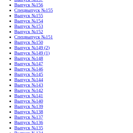
Выпуск №156
Спецвыпуск №155
Выпуск №155
Выпуск №154
Выпуск №153
Выпуск №152
Спецвыпуск №151
Выпуск №150
Выпуск №149 (2)
Выпуск №149 (1)
Выпуск №148
Выпуск №147
Выпуск №146
Выпуск №145
Выпуск №144
Выпуск №143
Выпуск №142
Выпуск №141
Выпуск №140
Выпуск №139
Выпуск №138
Выпуск №137
Выпуск №136
Выпуск №135