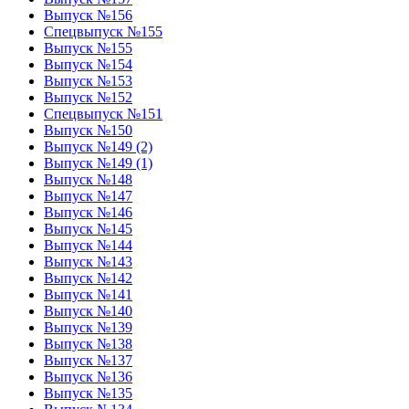
Выпуск №156
Спецвыпуск №155
Выпуск №155
Выпуск №154
Выпуск №153
Выпуск №152
Спецвыпуск №151
Выпуск №150
Выпуск №149 (2)
Выпуск №149 (1)
Выпуск №148
Выпуск №147
Выпуск №146
Выпуск №145
Выпуск №144
Выпуск №143
Выпуск №142
Выпуск №141
Выпуск №140
Выпуск №139
Выпуск №138
Выпуск №137
Выпуск №136
Выпуск №135