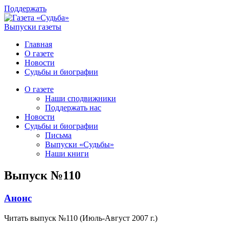
Поддержать
Выпуски газеты
Главная
О газете
Новости
Судьбы и биографии
О газете
Наши сподвижники
Поддержать нас
Новости
Судьбы и биографии
Письма
Выпуски «Судьбы»
Наши книги
Выпуск №110
Анонс
Читать выпуск №110 (Июль-Август 2007 г.)