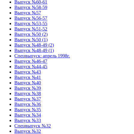
Выпуск №60-61
Выпуск №58-59
Выпуск №57
Выпуск №56-57
Выпуск №53-55
Выпуск №51-52
Выпуск №50 (2)
Выпуск №50 (1)
Выпуск №48-49 (2)
Выпуск №48-49 (1)
Спецвыпуск: апрель 1998г.
Выпуск №46-47
Выпуск №44-45
Выпуск №43
Выпуск №41
Выпуск №40
Выпуск №39
Выпуск №38
Выпуск №37
Выпуск №36
Выпуск №35
Выпуск №34
Выпуск №33
Спецвыпуск №32
Выпуск №32