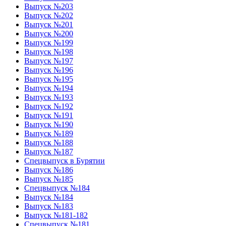
Выпуск №203
Выпуск №202
Выпуск №201
Выпуск №200
Выпуск №199
Выпуск №198
Выпуск №197
Выпуск №196
Выпуск №195
Выпуск №194
Выпуск №193
Выпуск №192
Выпуск №191
Выпуск №190
Выпуск №189
Выпуск №188
Выпуск №187
Спецвыпуск в Бурятии
Выпуск №186
Выпуск №185
Спецвыпуск №184
Выпуск №184
Выпуск №183
Выпуск №181-182
Спецвыпуск №181