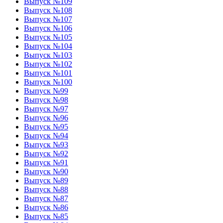
Выпуск №109
Выпуск №108
Выпуск №107
Выпуск №106
Выпуск №105
Выпуск №104
Выпуск №103
Выпуск №102
Выпуск №101
Выпуск №100
Выпуск №99
Выпуск №98
Выпуск №97
Выпуск №96
Выпуск №95
Выпуск №94
Выпуск №93
Выпуск №92
Выпуск №91
Выпуск №90
Выпуск №89
Выпуск №88
Выпуск №87
Выпуск №86
Выпуск №85