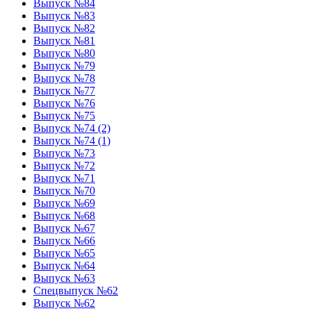
Выпуск №84
Выпуск №83
Выпуск №82
Выпуск №81
Выпуск №80
Выпуск №79
Выпуск №78
Выпуск №77
Выпуск №76
Выпуск №75
Выпуск №74 (2)
Выпуск №74 (1)
Выпуск №73
Выпуск №72
Выпуск №71
Выпуск №70
Выпуск №69
Выпуск №68
Выпуск №67
Выпуск №66
Выпуск №65
Выпуск №64
Выпуск №63
Спецвыпуск №62
Выпуск №62