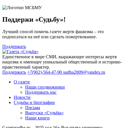
Поддержи «Судьбу»!
Лучший способ помочь газете жертв фашизма – это
подписаться на неё или сделать пожертвование.
Поддержать
Единственное в мире СМИ, выражающее интересы жертв
нацизма и имеющее уникальный общественный и историко-
нравственный характер.
Поддержать
+7(902)-564-47-90
sudba2009@yandex.ru
О газете
Наши сподвижники
Поддержать нас
Новости
Судьбы и биографии
Письма
Выпуски «Судьбы»
Наши книги
Gazetasudba.ru – 2025 год
16+
Все права защищены.