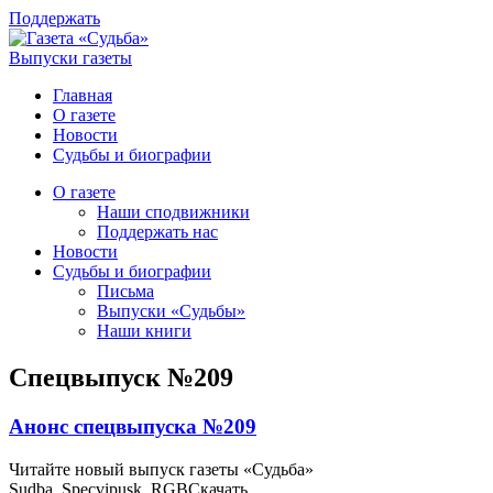
Поддержать
Выпуски газеты
Главная
О газете
Новости
Судьбы и биографии
О газете
Наши сподвижники
Поддержать нас
Новости
Судьбы и биографии
Письма
Выпуски «Судьбы»
Наши книги
Спецвыпуск №209
Анонс спецвыпуска №209
Читайте новый выпуск газеты «Судьба»
Sudba_Specvipusk_RGBСкачать