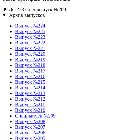
09 Дек '23
Спецвыпуск №209
Архив выпусков
Выпуск №224
Выпуск №225
Выпуск №223
Выпуск №222
Выпуск №221
Выпуск №220
Выпуск №219
Выпуск №218
Выпуск №217
Выпуск №216
Выпуск №215
Выпуск №214
Выпуск №213
Выпуск №212
Выпуск №211
Выпуск №210
Спецвыпуск №209
Выпуск №208
Выпуск №207
Выпуск №206
Выпуск №205