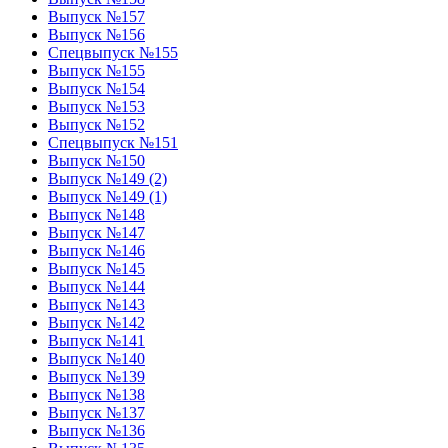
Выпуск №157
Выпуск №156
Спецвыпуск №155
Выпуск №155
Выпуск №154
Выпуск №153
Выпуск №152
Спецвыпуск №151
Выпуск №150
Выпуск №149 (2)
Выпуск №149 (1)
Выпуск №148
Выпуск №147
Выпуск №146
Выпуск №145
Выпуск №144
Выпуск №143
Выпуск №142
Выпуск №141
Выпуск №140
Выпуск №139
Выпуск №138
Выпуск №137
Выпуск №136