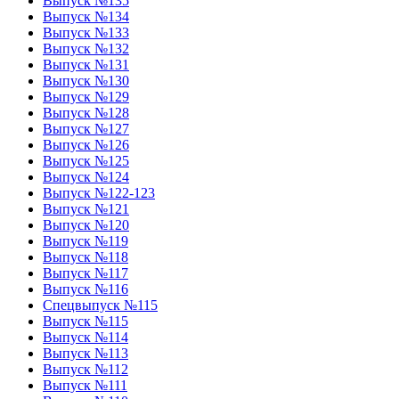
Выпуск №135
Выпуск №134
Выпуск №133
Выпуск №132
Выпуск №131
Выпуск №130
Выпуск №129
Выпуск №128
Выпуск №127
Выпуск №126
Выпуск №125
Выпуск №124
Выпуск №122-123
Выпуск №121
Выпуск №120
Выпуск №119
Выпуск №118
Выпуск №117
Выпуск №116
Спецвыпуск №115
Выпуск №115
Выпуск №114
Выпуск №113
Выпуск №112
Выпуск №111