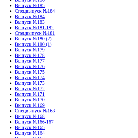
Выпуск №185
Спецвыпуск №184
Выпуск №184
Выпуск №183
Выпуск №181-182
Спецвыпуск №181
Выпуск №180 (2)
Выпуск №180 (1)
Выпуск №179
Выпуск №178
Выпуск №177
Выпуск №176
Выпуск №175
Выпуск №174
Выпуск №173
Выпуск №172
Выпуск №171
Выпуск №170
Выпуск №169
Спецвыпуск №168
Выпуск №168
Выпуск №166-167
Выпуск №165
Выпуск №164