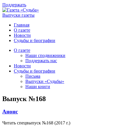
Поддержать
Выпуски газеты
Главная
О газете
Новости
Судьбы и биографии
О газете
Наши сподвижники
Поддержать нас
Новости
Судьбы и биографии
Письма
Выпуски «Судьбы»
Наши книги
Выпуск №168
Анонс
Читать спецвыпуск №168 (2017 г.)