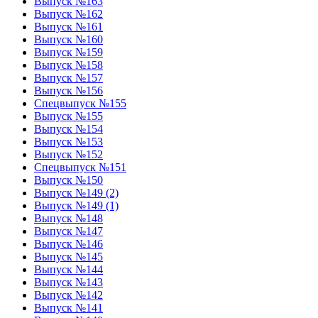
Выпуск №163
Выпуск №162
Выпуск №161
Выпуск №160
Выпуск №159
Выпуск №158
Выпуск №157
Выпуск №156
Спецвыпуск №155
Выпуск №155
Выпуск №154
Выпуск №153
Выпуск №152
Спецвыпуск №151
Выпуск №150
Выпуск №149 (2)
Выпуск №149 (1)
Выпуск №148
Выпуск №147
Выпуск №146
Выпуск №145
Выпуск №144
Выпуск №143
Выпуск №142
Выпуск №141