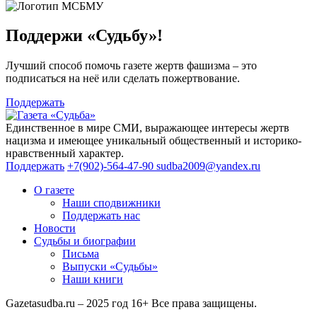
Поддержи «Судьбу»!
Лучший способ помочь газете жертв фашизма – это
подписаться на неё или сделать пожертвование.
Поддержать
Единственное в мире СМИ, выражающее интересы жертв
нацизма и имеющее уникальный общественный и историко-
нравственный характер.
Поддержать
+7(902)-564-47-90
sudba2009@yandex.ru
О газете
Наши сподвижники
Поддержать нас
Новости
Судьбы и биографии
Письма
Выпуски «Судьбы»
Наши книги
Gazetasudba.ru – 2025 год
16+
Все права защищены.