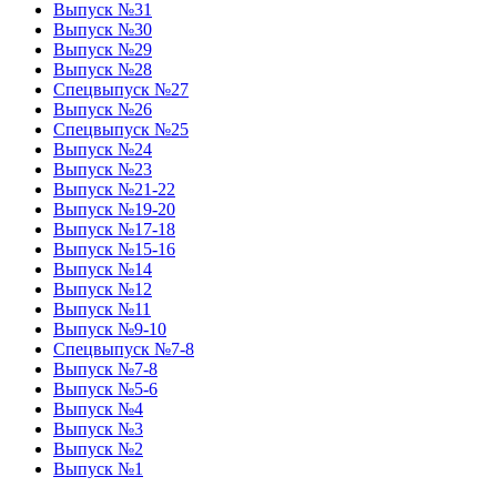
Выпуск №31
Выпуск №30
Выпуск №29
Выпуск №28
Спецвыпуск №27
Выпуск №26
Спецвыпуск №25
Выпуск №24
Выпуск №23
Выпуск №21-22
Выпуск №19-20
Выпуск №17-18
Выпуск №15-16
Выпуск №14
Выпуск №12
Выпуск №11
Выпуск №9-10
Спецвыпуск №7-8
Выпуск №7-8
Выпуск №5-6
Выпуск №4
Выпуск №3
Выпуск №2
Выпуск №1