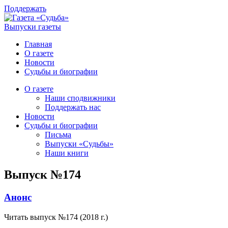
Поддержать
Выпуски газеты
Главная
О газете
Новости
Судьбы и биографии
О газете
Наши сподвижники
Поддержать нас
Новости
Судьбы и биографии
Письма
Выпуски «Судьбы»
Наши книги
Выпуск №174
Анонс
Читать выпуск №174 (2018 г.)