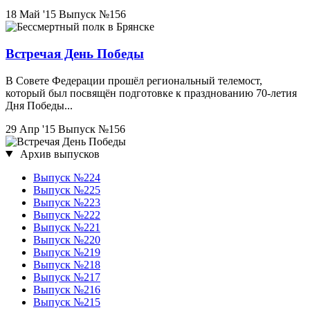
18 Май '15
Выпуск №156
Встречая День Победы
В Совете Федерации прошёл региональный телемост,
который был посвящён подготовке к празднованию 70-летия
Дня Победы...
29 Апр '15
Выпуск №156
Архив выпусков
Выпуск №224
Выпуск №225
Выпуск №223
Выпуск №222
Выпуск №221
Выпуск №220
Выпуск №219
Выпуск №218
Выпуск №217
Выпуск №216
Выпуск №215