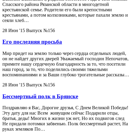
Спасского района Рязанской области в многодетной
крестьянской семье. Родители его были крепостными
крестьянами, а потом колхозниками, которые пахали землю и
сеяли хлеб…
28 Июн '15
Выпуск №156
Его последняя просьба
Мир придет на землю только через сердца отдельных людей,
он не найдет других дверей Уважаемый господин Непочатов,
примите нашу сердечную благодарность за то, что посетили
наш город, за то, что поделились своими тяжелыми
воспоминаниями и за Ваши глубоко трогательные рассказы…
28 Июн '15
Выпуск №156
Бессмертный полк в Брянске
Поздравляю я Вас, Дорогие друзья, С Днем Великой Победы!
Эту дату для нас Всем живущим сейчас Подарили отцы,
братья, деды! Многих в жизни уж нет, Но их подвигов след
Не придали потомки забвенью. Полк бессмертный растет, На
руках земляков По…