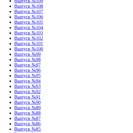
Выпуск №109
Выпуск №108
Выпуск №107
Выпуск №106
Выпуск №105
Выпуск №104
Выпуск №103
Выпуск №102
Выпуск №101
Выпуск №100
Выпуск №99
Выпуск №98
Выпуск №97
Выпуск №96
Выпуск №95
Выпуск №94
Выпуск №93
Выпуск №92
Выпуск №91
Выпуск №90
Выпуск №89
Выпуск №88
Выпуск №87
Выпуск №86
Выпуск №85