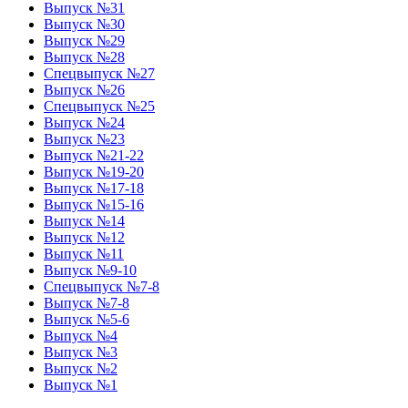
Выпуск №31
Выпуск №30
Выпуск №29
Выпуск №28
Спецвыпуск №27
Выпуск №26
Спецвыпуск №25
Выпуск №24
Выпуск №23
Выпуск №21-22
Выпуск №19-20
Выпуск №17-18
Выпуск №15-16
Выпуск №14
Выпуск №12
Выпуск №11
Выпуск №9-10
Спецвыпуск №7-8
Выпуск №7-8
Выпуск №5-6
Выпуск №4
Выпуск №3
Выпуск №2
Выпуск №1