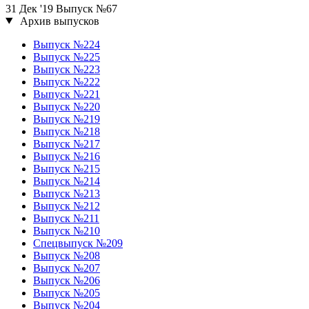
31 Дек '19
Выпуск №67
Архив выпусков
Выпуск №224
Выпуск №225
Выпуск №223
Выпуск №222
Выпуск №221
Выпуск №220
Выпуск №219
Выпуск №218
Выпуск №217
Выпуск №216
Выпуск №215
Выпуск №214
Выпуск №213
Выпуск №212
Выпуск №211
Выпуск №210
Спецвыпуск №209
Выпуск №208
Выпуск №207
Выпуск №206
Выпуск №205
Выпуск №204