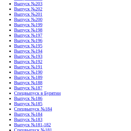
Выпуск №203
Выпуск №202
Выпуск №201
Выпуск №200
Выпуск №199
Выпуск №198
Выпуск №197
Выпуск №196
Выпуск №195
Выпуск №194
Выпуск №193
Выпуск №192
Выпуск №191
Выпуск №190
Выпуск №189
Выпуск №188
Выпуск №187
Спецвыпуск в Бурятии
Выпуск №186
Выпуск №185
Спецвыпуск №184
Выпуск №184
Выпуск №183
Выпуск №181-182
Спецвыпуск №181