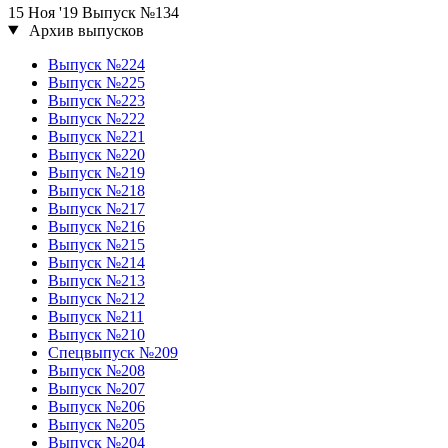
15 Ноя '19
Выпуск №134
Архив выпусков
Выпуск №224
Выпуск №225
Выпуск №223
Выпуск №222
Выпуск №221
Выпуск №220
Выпуск №219
Выпуск №218
Выпуск №217
Выпуск №216
Выпуск №215
Выпуск №214
Выпуск №213
Выпуск №212
Выпуск №211
Выпуск №210
Спецвыпуск №209
Выпуск №208
Выпуск №207
Выпуск №206
Выпуск №205
Выпуск №204