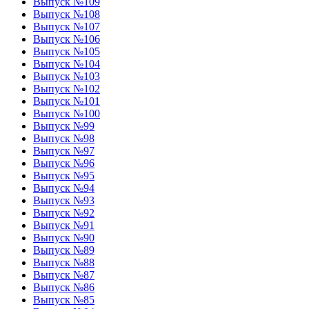
Выпуск №109
Выпуск №108
Выпуск №107
Выпуск №106
Выпуск №105
Выпуск №104
Выпуск №103
Выпуск №102
Выпуск №101
Выпуск №100
Выпуск №99
Выпуск №98
Выпуск №97
Выпуск №96
Выпуск №95
Выпуск №94
Выпуск №93
Выпуск №92
Выпуск №91
Выпуск №90
Выпуск №89
Выпуск №88
Выпуск №87
Выпуск №86
Выпуск №85