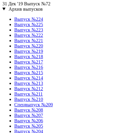
31 Дек '19
Выпуск №72
Архив выпусков
Выпуск №224
Выпуск №225
Выпуск №223
Выпуск №222
Выпуск №221
Выпуск №220
Выпуск №219
Выпуск №218
Выпуск №217
Выпуск №216
Выпуск №215
Выпуск №214
Выпуск №213
Выпуск №212
Выпуск №211
Выпуск №210
Спецвыпуск №209
Выпуск №208
Выпуск №207
Выпуск №206
Выпуск №205
Выпуск №204