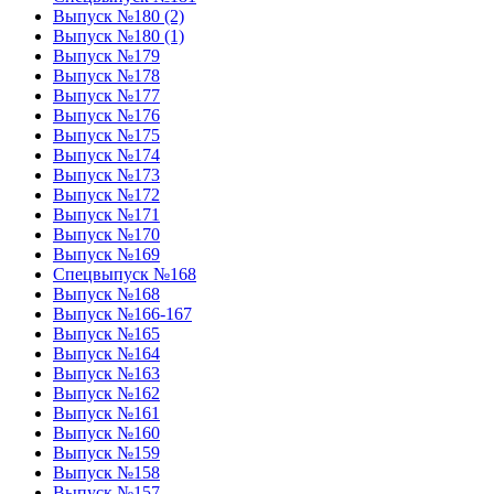
Выпуск №180 (2)
Выпуск №180 (1)
Выпуск №179
Выпуск №178
Выпуск №177
Выпуск №176
Выпуск №175
Выпуск №174
Выпуск №173
Выпуск №172
Выпуск №171
Выпуск №170
Выпуск №169
Спецвыпуск №168
Выпуск №168
Выпуск №166-167
Выпуск №165
Выпуск №164
Выпуск №163
Выпуск №162
Выпуск №161
Выпуск №160
Выпуск №159
Выпуск №158
Выпуск №157