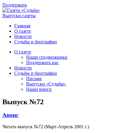
Поддержать
Выпуски газеты
Главная
О газете
Новости
Судьбы и биографии
О газете
Наши сподвижники
Поддержать нас
Новости
Судьбы и биографии
Письма
Выпуски «Судьбы»
Наши книги
Выпуск №72
Анонс
Читать выпуск №72 (Март-Апрель 2001 г.)